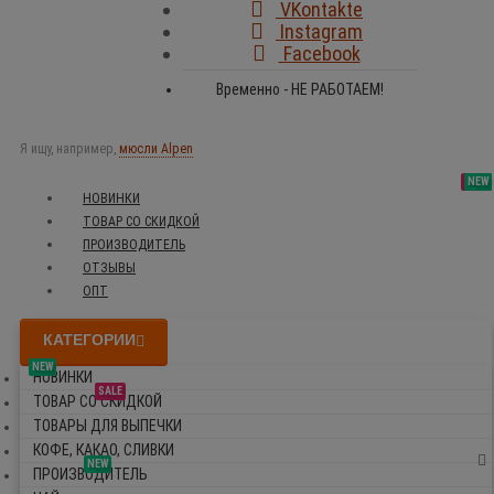
VKontakte
Instagram
Facebook
Временно - НЕ РАБОТАЕМ!
Я ищу, например,
мюсли Alpen
SALE
NEW
NEW
NEW
НОВИНКИ
ТОВАР СО СКИДКОЙ
ПРОИЗВОДИТЕЛЬ
ОТЗЫВЫ
ОПТ
КАТЕГОРИИ
NEW
НОВИНКИ
SALE
ТОВАР СО СКИДКОЙ
ТОВАРЫ ДЛЯ ВЫПЕЧКИ
КОФЕ, КАКАО, СЛИВКИ
NEW
ПРОИЗВОДИТЕЛЬ