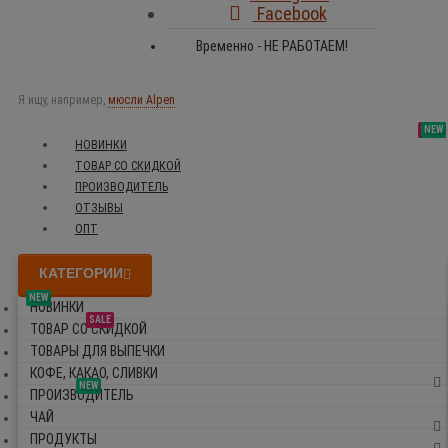
Facebook
Временно - НЕ РАБОТАЕМ!
Я ищу, например,
мюсли Alpen
SALE
NEW
NEW
NEW
НОВИНКИ
ТОВАР СО СКИДКОЙ
ПРОИЗВОДИТЕЛЬ
ОТЗЫВЫ
ОПТ
КАТЕГОРИИ
NEW
НОВИНКИ
SALE
ТОВАР СО СКИДКОЙ
ТОВАРЫ ДЛЯ ВЫПЕЧКИ
КОФЕ, КАКАО, СЛИВКИ
NEW
ПРОИЗВОДИТЕЛЬ
ЧАЙ
ПРОДУКТЫ