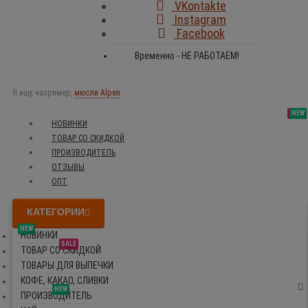
VKontakte
Instagram
Facebook
Временно - НЕ РАБОТАЕМ!
Я ищу, например,
мюсли Alpen
SALE
NEW
NEW
NEW
НОВИНКИ
ТОВАР СО СКИДКОЙ
ПРОИЗВОДИТЕЛЬ
ОТЗЫВЫ
ОПТ
КАТЕГОРИИ
NEW
НОВИНКИ
SALE
ТОВАР СО СКИДКОЙ
ТОВАРЫ ДЛЯ ВЫПЕЧКИ
КОФЕ, КАКАО, СЛИВКИ
NEW
ПРОИЗВОДИТЕЛЬ