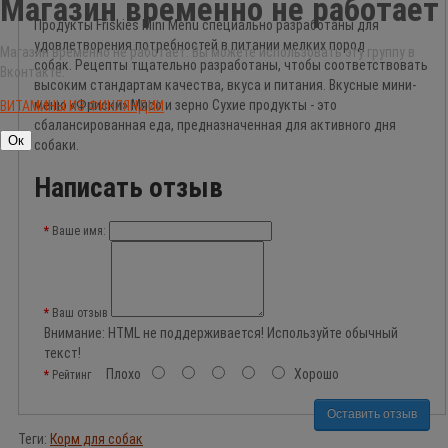
Магазин временно не работает
Продукты Friskies Mini Menu специально разработаны для
удовлетворения потребностей в питании мелких пород
Магазин временно не работает. Вы можете использовать эту группу в
собак. Рецепты тщательно разработаны, чтобы соответствовать
Вконтакте:
высоким стандартам качества, вкуса и питания. Вкусные мини-
меню «Фриски» Мясо и зерно Сухие продукты - это
ВИТАМИНЫ ИЗ ФИНЛЯНДИИ
сбалансированная еда, предназначенная для активного дня
Ок
собаки.
Написать отзыв
Ваше имя:
Ваш отзыв
Внимание:
HTML не поддерживается! Используйте обычный
текст!
Плохо
Хорошо
Рейтинг
Оставить отзыв
Теги:
Корм для собак