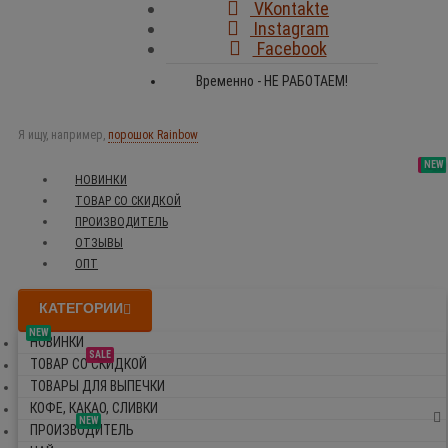
VKontakte
Instagram
Facebook
Временно - НЕ РАБОТАЕМ!
Я ищу, например,
порошок Rainbow
SALE
NEW
NEW
NEW
НОВИНКИ
ТОВАР СО СКИДКОЙ
ПРОИЗВОДИТЕЛЬ
ОТЗЫВЫ
ОПТ
КАТЕГОРИИ
NEW
НОВИНКИ
SALE
ТОВАР СО СКИДКОЙ
ТОВАРЫ ДЛЯ ВЫПЕЧКИ
КОФЕ, КАКАО, СЛИВКИ
NEW
ПРОИЗВОДИТЕЛЬ