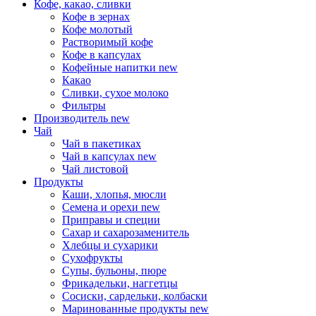
Кофе, какао, сливки
Кофе в зернах
Кофе молотый
Растворимый кофе
Кофе в капсулах
Кофейные напитки
new
Какао
Сливки, сухое молоко
Фильтры
Производитель
new
Чай
Чай в пакетиках
Чай в капсулах
new
Чай листовой
Продукты
Каши, хлопья, мюсли
Семена и орехи
new
Приправы и специи
Сахар и сахарозаменитель
Хлебцы и сухарики
Сухофрукты
Супы, бульоны, пюре
Фрикадельки, наггетцы
Сосиски, сардельки, колбаски
Маринованные продукты
new