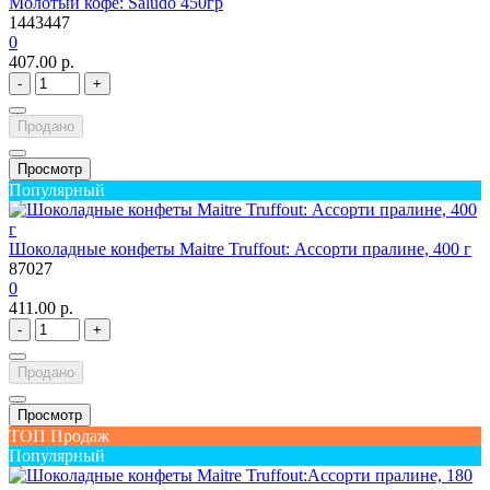
Молотый кофе: Saludo 450гр
1443447
0
407.00 р.
-
+
Продано
Просмотр
Популярный
Шоколадные конфеты Maitre Truffout: Ассорти пралине, 400 г
87027
0
411.00 р.
-
+
Продано
Просмотр
ТОП Продаж
Популярный