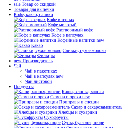
sale
Товар со скидкой
Товары для выпечки
Кофе, какао, сливки
Кофе в зернах
Кофе молотый
Растворимый кофе
Кофе в капсулах
Кофейные напитки
new
Какао
Сливки, сухое молоко
Фильтры
new
Производитель
Чай
Чай в пакетиках
Чай в капсулах
new
Чай листовой
Продукты
Каши, хлопья, мюсли
Семена и орехи
new
Приправы и специи
Сахар и сахарозаменитель
Хлебцы и сухарики
Сухофрукты
Супы, бульоны, пюре
Фрикадельки, наггетцы