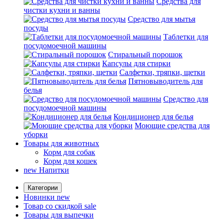
Средства для
чистки кухни и ванны
Средство для мытья
посуды
Таблетки для
посудомоечной машины
Стиральный порошок
Капсулы для стирки
Салфетки, тряпки, щетки
Пятновыводитель для
белья
Средство для
посудомоечной машины
Кондиционер для белья
Моющие средства для
уборки
Товары для животных
Корм для собак
Корм для кошек
new
Напитки
Категории
Новинки
new
Товар со скидкой
sale
Товары для выпечки