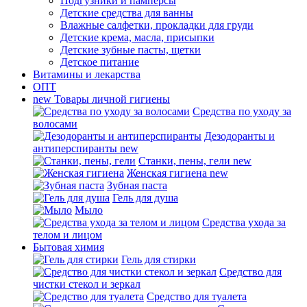
Подгузники и памперсы
Детские средства для ванны
Влажные салфетки, прокладки для груди
Детские крема, масла, присыпки
Детские зубные пасты, щетки
Детское питание
Витамины и лекарства
ОПТ
new
Товары личной гигиены
Средства по уходу за
волосами
Дезодоранты и
антиперспиранты
new
Станки, пены, гели
new
Женская гигиена
new
Зубная паста
Гель для душа
Мыло
Средства ухода за
телом и лицом
Бытовая химия
Гель для стирки
Средство для
чистки стекол и зеркал
Средство для туалета