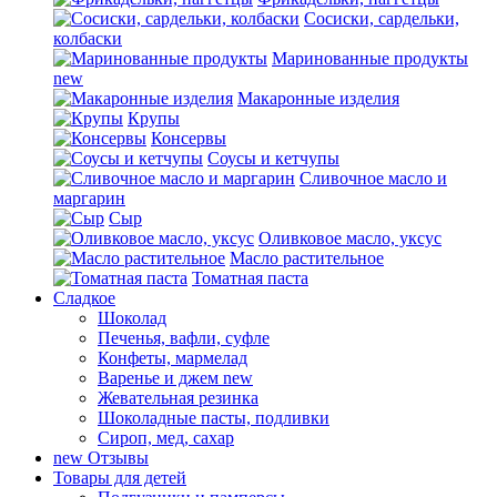
Сосиски, сардельки,
колбаски
Маринованные продукты
new
Макаронные изделия
Крупы
Консервы
Соусы и кетчупы
Сливочное масло и
маргарин
Сыр
Оливковое масло, уксус
Масло растительное
Томатная паста
Сладкое
Шоколад
Печенья, вафли, суфле
Конфеты, мармелад
Варенье и джем
new
Жевательная резинка
Шоколадные пасты, подливки
Сироп, мед, сахар
new
Отзывы
Товары для детей