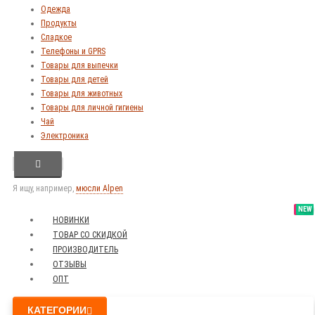
Одежда
Продукты
Сладкое
Телефоны и GPRS
Товары для выпечки
Товары для детей
Товары для животных
Товары для личной гигиены
Чай
Электроника
Я ищу, например,
мюсли Alpen
SALE
NEW
NEW
NEW
НОВИНКИ
ТОВАР СО СКИДКОЙ
ПРОИЗВОДИТЕЛЬ
ОТЗЫВЫ
ОПТ
КАТЕГОРИИ