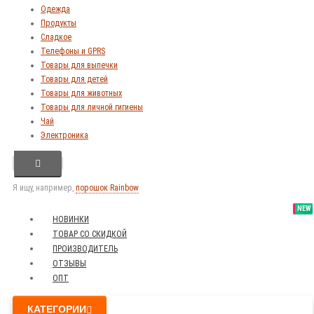
Одежда
Продукты
Сладкое
Телефоны и GPRS
Товары для выпечки
Товары для детей
Товары для животных
Товары для личной гигиены
Чай
Электроника
Я ищу, например,
порошок Rainbow
SALE
NEW
NEW
NEW
НОВИНКИ
ТОВАР СО СКИДКОЙ
ПРОИЗВОДИТЕЛЬ
ОТЗЫВЫ
ОПТ
КАТЕГОРИИ