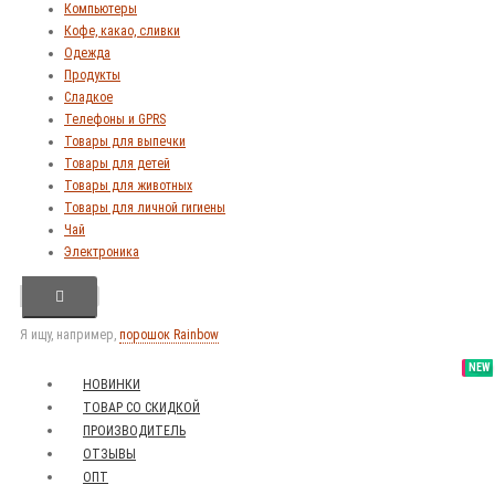
Компьютеры
Кофе, какао, сливки
Одежда
Продукты
Сладкое
Телефоны и GPRS
Товары для выпечки
Товары для детей
Товары для животных
Товары для личной гигиены
Чай
Электроника
Я ищу, например,
порошок Rainbow
SALE
NEW
NEW
NEW
НОВИНКИ
ТОВАР СО СКИДКОЙ
ПРОИЗВОДИТЕЛЬ
ОТЗЫВЫ
ОПТ